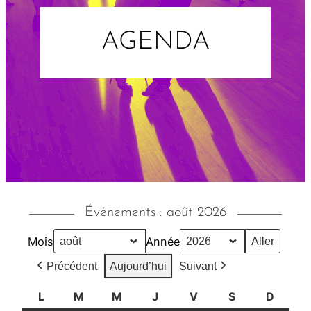
AGENDA
Événements : août 2026
Mois
Année
Précédent
Aujourd’hui
Suivant
L
l
M
m
M
m
J
j
V
v
S
s
D
d