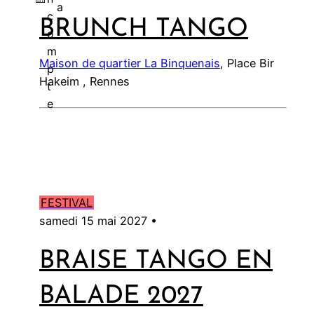
a
c
BRUNCH TANGO
l
o
m
Maison de quartier La Binquenais
, Place Bir
p
Hakeim , Rennes
t
e
FESTIVAL
samedi 15 mai 2027 •
BRAISE TANGO EN
BALADE 2027