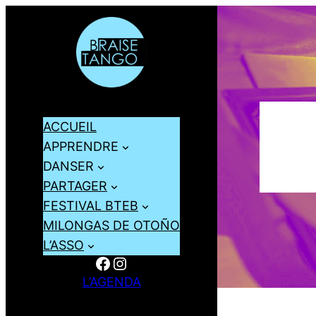
ACCUEIL
APPRENDRE
DANSER
PARTAGER
FESTIVAL BTEB
MILONGAS DE OTOÑO
L’ASSO
Facebook
Instagram
L’AGENDA