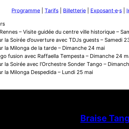
Programme
|
Tarifs
|
Billetterie
|
Exposant·e
·
s
|
I
rs
Rennes – Visite guidée du centre ville historique – S
r la Soirée d’ouverture avec TDJs guests – Samedi 2
r la Milonga de la tarde – Dimanche 24 mai
ngo fusion avec Raffaella Tempesta – Dimanche 24 m
r la Soirée avec l’Orchestre Sonder Tango – Dimanc
r la Milonga Despedida – Lundi 25 mai
Braise Tan