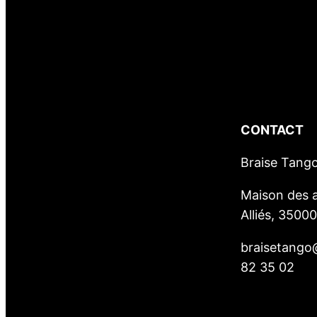
CONTACT
Braise Tang
Maison des a
Alliés, 3500
braisetango
82 35 02