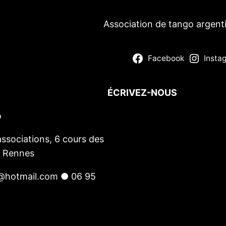
Association de tango argent
Facebook
Insta
ÉCRIVEZ-NOUS
o
Votre nom
(obligatoire)
Votre e-mail
(obligatoire)
ssociations, 6 cours des
Votre message
0 Rennes
@hotmail.com ● 06 95