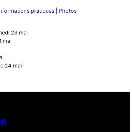
nformations pratiques
|
Photos
amedi 23 mai
3 mai
ai
he 24 mai
go