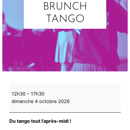
BRUNCH
TANGO
B
12h30
–
17h30
r
dimanche 4 octobre 2026
u
n
c
Du tango tout l’après-midi !
h