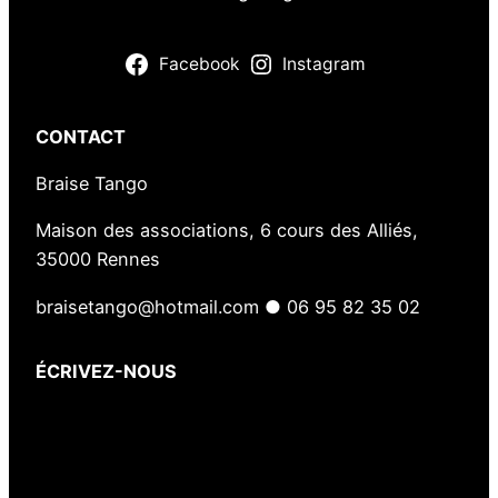
L
a
Facebook
Instagram
B
i
CONTACT
n
q
Braise Tango
u
Maison des associations, 6 cours des Alliés,
e
35000 Rennes
n
a
braisetango@hotmail.com ● 06 95 82 35 02
i
s
ÉCRIVEZ-NOUS
Votre nom
(obligatoire)
Votre e-mail
(obligatoire)
Votre message