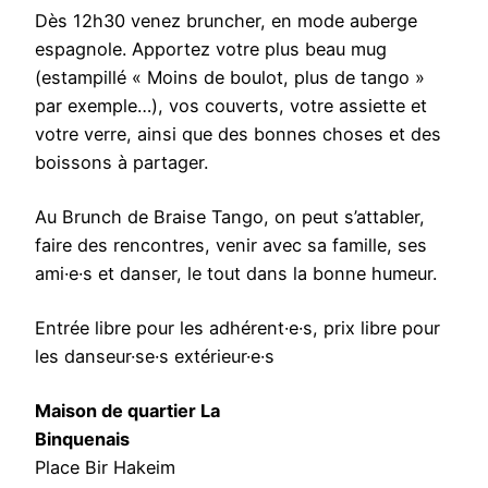
T
Dès 12h30 venez bruncher, en mode auberge
a
espagnole. Apportez votre plus beau mug
n
(estampillé « Moins de boulot, plus de tango »
g
par exemple…), vos couverts, votre assiette et
o
votre verre, ainsi que des bonnes choses et des
boissons à partager.
Au Brunch de Braise Tango, on peut s’attabler,
faire des rencontres, venir avec sa famille, ses
ami·e·s et danser, le tout dans la bonne humeur.
Entrée libre pour les adhérent·e·s, prix libre pour
les danseur·se·s extérieur·e·s
Maison de quartier La
Binquenais
Place Bir Hakeim