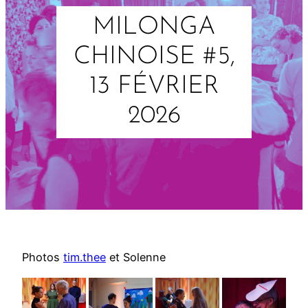
MILONGA
CHINOISE #5,
13 FÉVRIER
2026
Photos
tim.thee
et Solenne