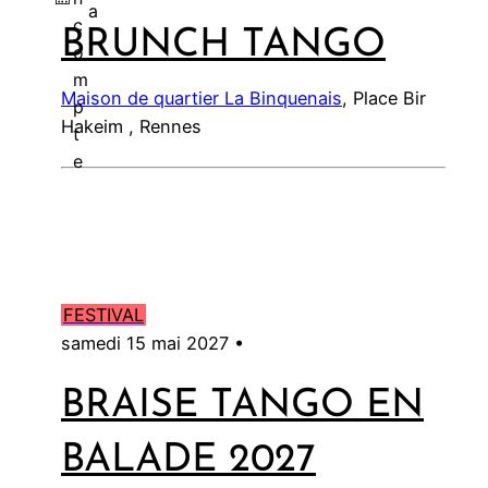
a
c
BRUNCH TANGO
l
o
m
Maison de quartier La Binquenais
, Place Bir
p
Hakeim , Rennes
t
e
FESTIVAL
samedi 15 mai 2027 •
BRAISE TANGO EN
BALADE 2027