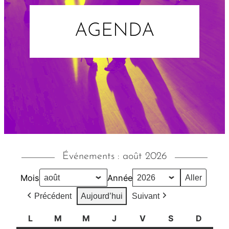
AGENDA
Événements : août 2026
Mois
Année
Précédent
Aujourd’hui
Suivant
L
l
M
m
M
m
J
j
V
v
S
s
D
d