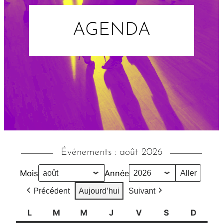
AGENDA
Événements : août 2026
Mois
Année
Précédent
Aujourd’hui
Suivant
L
l
M
m
M
m
J
j
V
v
S
s
D
d