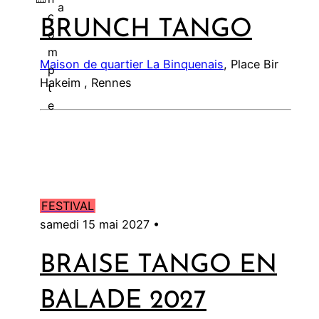
a
c
BRUNCH TANGO
l
o
m
Maison de quartier La Binquenais
, Place Bir
p
Hakeim , Rennes
t
e
FESTIVAL
samedi 15 mai 2027 •
BRAISE TANGO EN
BALADE 2027