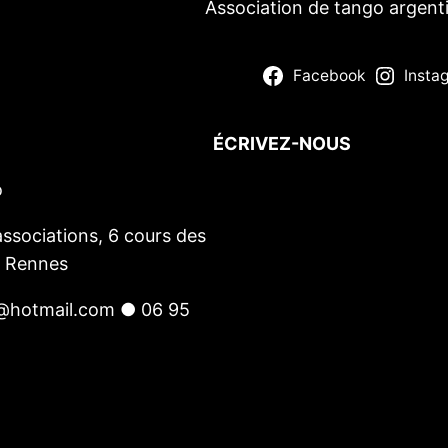
Association de tango argent
Facebook
Insta
ÉCRIVEZ-NOUS
o
Votre nom
(obligatoire)
Votre e-mail
(obligatoire)
ssociations, 6 cours des
Votre message
0 Rennes
@hotmail.com ● 06 95