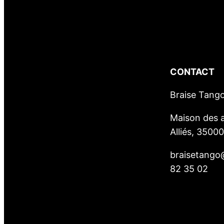
CONTACT
Braise Tang
Maison des a
Alliés, 3500
braisetango
82 35 02