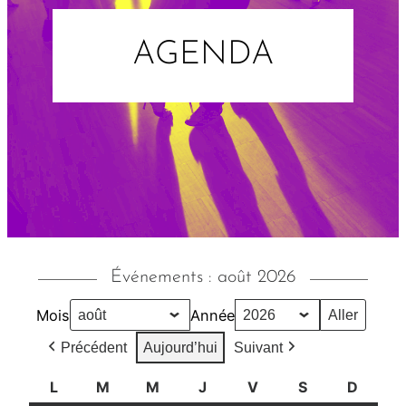
AGENDA
Événements : août 2026
Mois
Année
Précédent
Aujourd’hui
Suivant
L
l
M
m
M
m
J
j
V
v
S
s
D
d