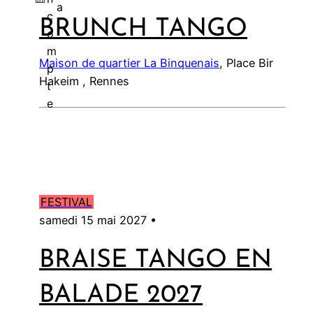
a
c
BRUNCH TANGO
l
o
m
Maison de quartier La Binquenais
, Place Bir
p
Hakeim , Rennes
t
e
FESTIVAL
samedi 15 mai 2027 •
BRAISE TANGO EN
BALADE 2027