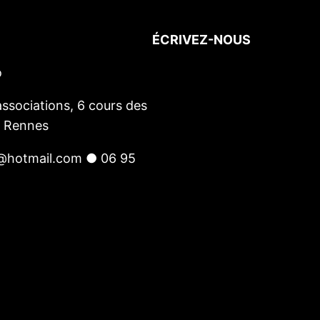
ÉCRIVEZ-NOUS
o
Votre nom
(obligatoire)
Votre e-mail
(obligatoire)
ssociations, 6 cours des
Votre message
0 Rennes
@hotmail.com ● 06 95