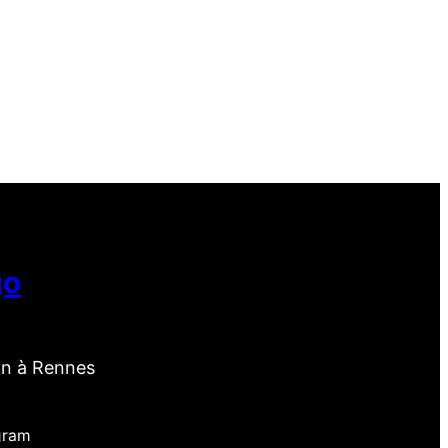
go
in à Rennes
gram