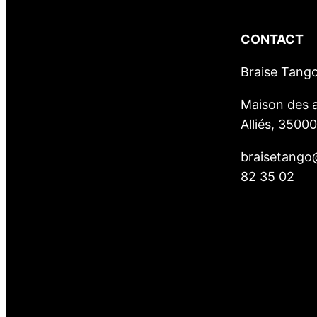
CONTACT
Braise Tang
Maison des a
Alliés, 3500
braisetango
82 35 02