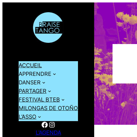
ACCUEIL
APPRENDRE
DANSER
PARTAGER
FESTIVAL BTEB
MILONGAS DE OTOÑO
L’ASSO
Facebook
Instagram
L’AGENDA