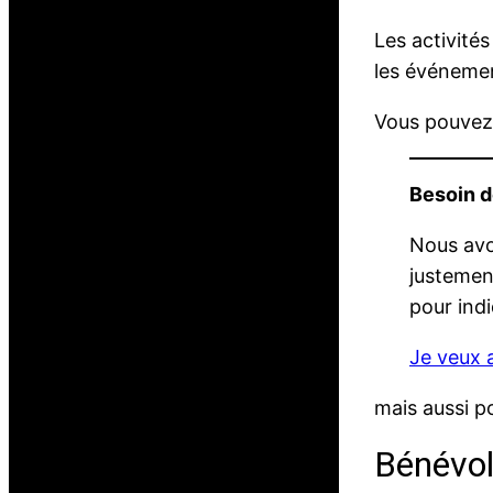
Les activité
les événemen
Vous pouvez 
Besoin d
Nous avo
justemen
pour ind
Je veux a
mais aussi po