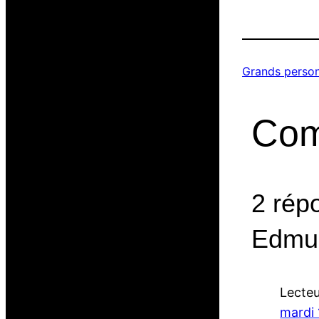
Grands perso
Com
2 rép
Edmu
Lecte
mardi