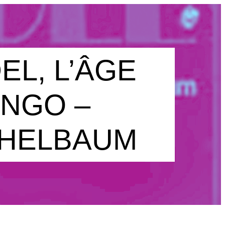
L, L’ÂGE
ANGO –
CHELBAUM