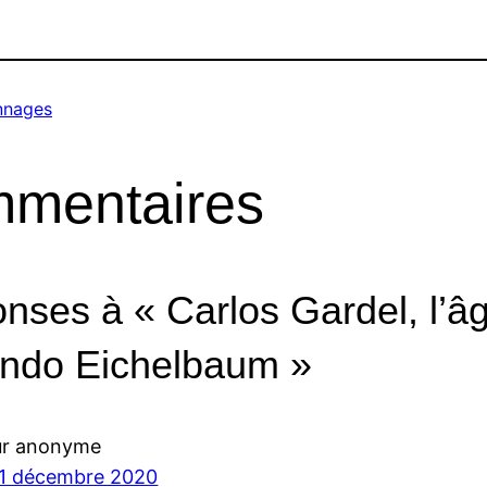
nnages
mentaires
onses à « Carlos Gardel, l’â
ndo Eichelbaum »
ur anonyme
 1 décembre 2020