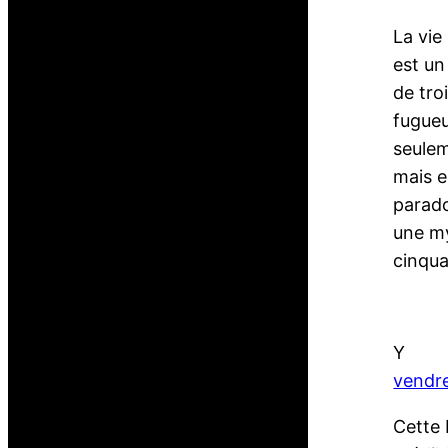
La vie
est un
de tro
fugueu
seulem
mais e
parado
une my
cinqua
Y
vendre
Cette 