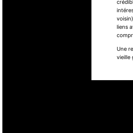
crédib
intére
voisin
liens 
compre
Une re
vieille