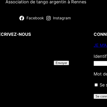
Association de tango argentin à Rennes
Facebook
Instagram
ÉCRIVEZ-NOUS
CONN
JE M’
Votre nom
(obligatoire)
Votre e-mail
Identi
(obligatoire)
Envoyer
Votre message
Mot d
Se 