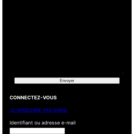
z
a
d
a
Envoyer
CONNECTEZ-VOUS
JE M’ABONNE PAR EMAIL
Identifiant ou adresse e-mail