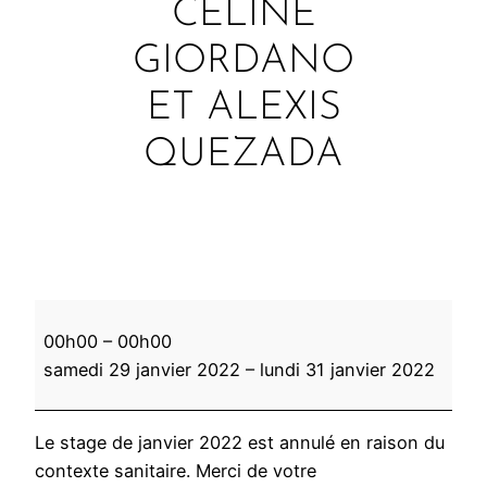
CÉLINE
GIORDANO
ET ALEXIS
QUEZADA
A
00h00
–
00h00
N
samedi 29 janvier 2022
–
lundi 31 janvier 2022
N
U
L
Le stage de janvier 2022 est annulé en raison du
É
contexte sanitaire. Merci de votre
–