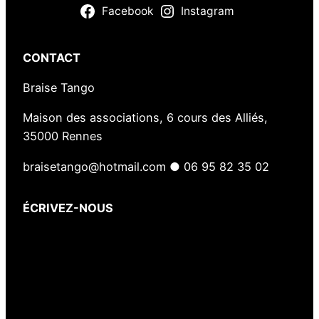
Facebook
Instagram
o
r
d
CONTACT
a
n
Braise Tango
o
Maison des associations, 6 cours des Alliés,
e
35000 Rennes
t
A
braisetango@hotmail.com ● 06 95 82 35 02
l
e
ÉCRIVEZ-NOUS
x
i
Votre nom
(obligatoire)
s
Votre e-mail
(obligatoire)
Q
Votre message
u
e