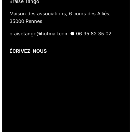
Braise Tango
u
Maison des associations, 6 cours des Alliés,
e
35000 Rennes
n
a
braisetango@hotmail.com ● 06 95 82 35 02
i
s
ÉCRIVEZ-NOUS
Votre nom
(obligatoire)
Votre e-mail
(obligatoire)
Votre message