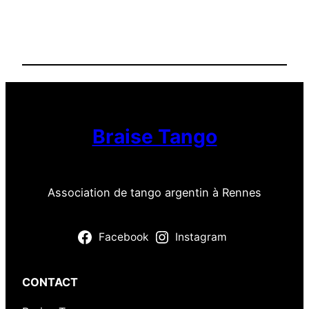
o
n
d
e
q
u
a
r
Braise Tango
t
i
e
Association de tango argentin à Rennes
r
L
a
Facebook
Instagram
B
i
CONTACT
n
q