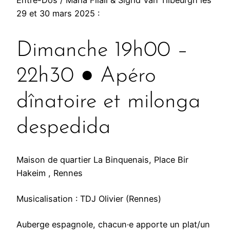
Entre-Dos / Maria Filali & Sigrid Van Tilbeurgh les
î
29 et 30 mars 2025 :
n
a
Dimanche 19h00 –
t
o
22h30 ● Apéro
i
r
dînatoire et milonga
e
e
despedida
t
m
i
Maison de quartier La Binquenais, Place Bir
l
Hakeim , Rennes
o
n
Musicalisation : TDJ Olivier (Rennes)
g
a
Auberge espagnole, chacun·e apporte un plat/un