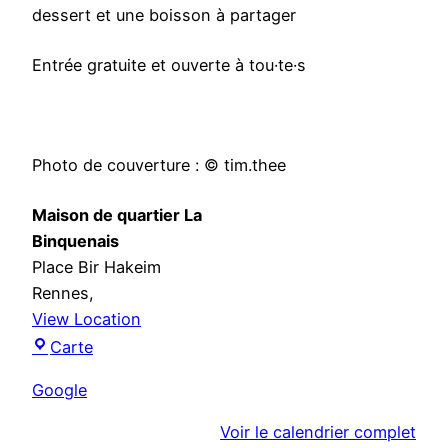
d
dessert et une boisson à partager
e
s
Entrée gratuite et ouverte à tou·te·s
p
e
d
i
Photo de couverture : © tim.thee
d
a
Maison de quartier La
Binquenais
Place Bir Hakeim
Rennes
,
View Location
M
Carte
a
Google
i
s
Voir le calendrier complet