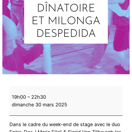
DÎNATOIRE
ET MILONGA
DESPEDIDA
A
19h00
–
22h30
p
dimanche 30 mars 2025
é
r
o
Dans le cadre du week-end de stage avec le duo
d