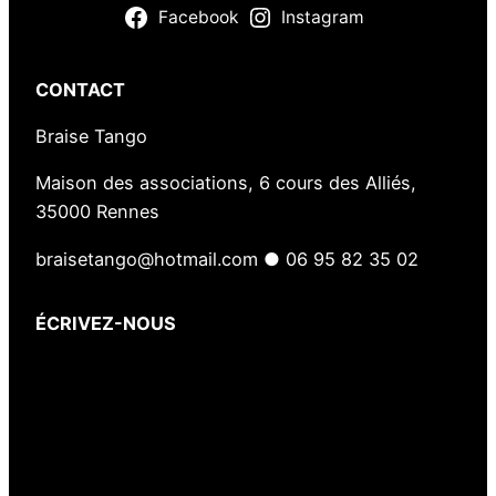
Facebook
Instagram
r
a
i
CONTACT
s
e
Braise Tango
T
Maison des associations, 6 cours des Alliés,
a
35000 Rennes
n
g
braisetango@hotmail.com ● 06 95 82 35 02
o
ÉCRIVEZ-NOUS
Votre nom
(obligatoire)
Votre e-mail
(obligatoire)
Votre message