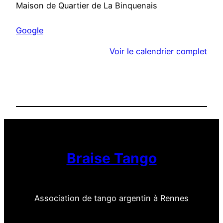
Maison de Quartier de La Binquenais
é
e
Google
G
é
Voir le calendrier complet
n
é
r
a
l
e
2
0
Braise Tango
2
2
d
Association de tango argentin à Rennes
e
B