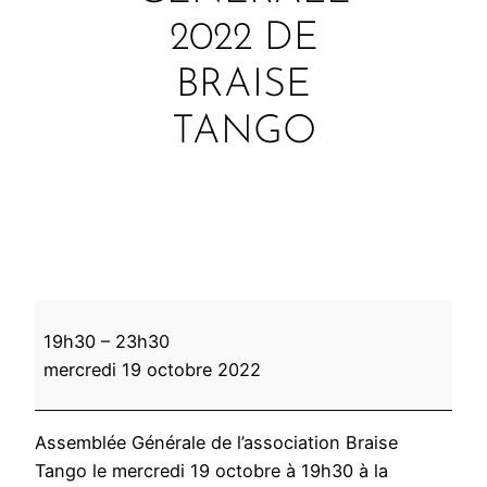
2022 DE
BRAISE
TANGO
A
19h30
–
23h30
s
mercredi 19 octobre 2022
s
e
m
Assemblée Générale de l’association Braise
b
Tango le mercredi 19 octobre à 19h30 à la
l