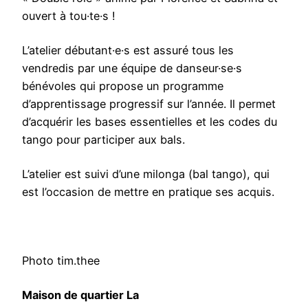
r
ouvert à tou·te·s !
d
é
L’atelier débutant·e·s est assuré tous les
b
vendredis par une équipe de danseur·se·s
u
bénévoles qui propose un programme
t
d’apprentissage progressif sur l’année. Il permet
a
d’acquérir les bases essentielles et les codes du
n
tango pour participer aux bals.
t
·
L’atelier est suivi d’une milonga (bal tango), qui
e
est l’occasion de mettre en pratique ses acquis.
·
s
s
p
Photo tim.thee
é
c
Maison de quartier La