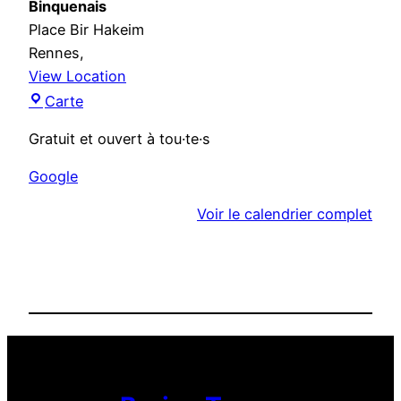
i
Binquenais
a
Place Bir Hakeim
l
Rennes
,
«
View Location
M
Carte
D
a
Gratuit et ouvert à tou·te·s
o
i
u
s
Google
b
o
l
Voir le calendrier complet
n
e
d
r
e
ô
q
l
u
e
a
r
»
t
i