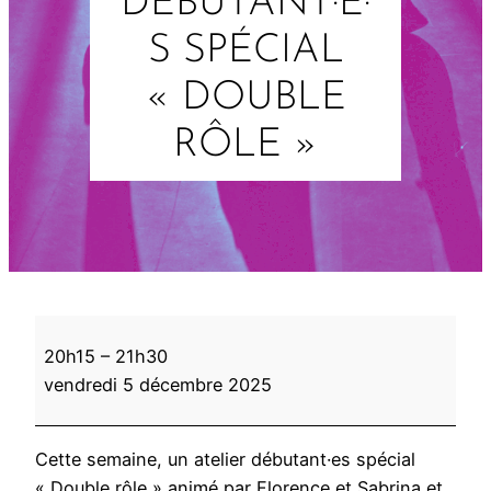
DÉBUTANT·E·
S SPÉCIAL
« DOUBLE
RÔLE »
A
20h15
–
21h30
t
vendredi 5 décembre 2025
e
l
i
Cette semaine, un atelier débutant·es spécial
e
« Double rôle » animé par Florence et Sabrina et