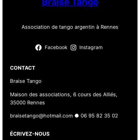
Braise Tango
e
r
L
Association de tango argentin à Rennes
a
B
Facebook
Instagram
i
n
q
CONTACT
u
Braise Tango
e
n
Maison des associations, 6 cours des Alliés,
a
35000 Rennes
i
s
braisetango@hotmail.com ● 06 95 82 35 02
ÉCRIVEZ-NOUS