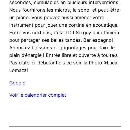
secondes, cumulables en plusieurs interventions.
l
Nous fournirons les micros, la sono, et peut-être
a
un piano. Vous pouvez aussi amener votre
m
instrument pour jouer une cortina en acoustique.
u
Entre vos cortinas, c’est TDJ Sergey qui officiera
s
pour partager ses belles tandas. Bar espagnol :
i
Apportez boissons et grignotages pour faire le
q
plein d’énergie ! Entrée libre et ouverte à tou·te·s
u
Pas d’atelier débutant·e·s ce soir-là Photo ®Luca
e
Lomazzi
d
e
Google
B
Voir le calendrier complet
r
a
i
s
e