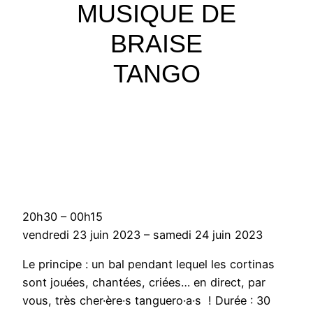
MUSIQUE DE
BRAISE
TANGO
F
20h30
–
00h15
ê
vendredi 23 juin 2023
–
samedi 24 juin 2023
t
Le principe : un bal pendant lequel les cortinas
e
sont jouées, chantées, criées… en direct, par
d
vous, très cher·ère·s tanguero·a·s ! Durée : 30
e