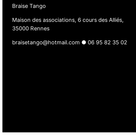
m
Braise Tango
p
Maison des associations, 6 cours des Alliés,
s
35000 Rennes
L
i
braisetango@hotmail.com ● 06 95 82 35 02
b
r
e
s