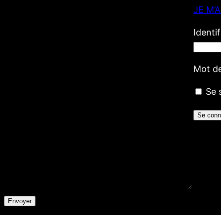
JE M’
Votre nom
(obligatoire)
Votre e-mail
(obligatoire)
Identi
Votre message
Mot d
Se 
Envoyer