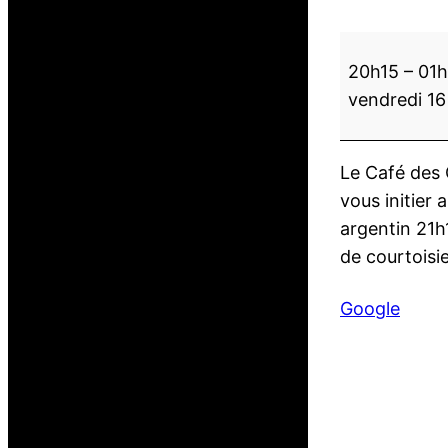
I
20h15
–
01
n
vendredi 16
i
t
i
Le Café des 
a
vous initier 
t
argentin 21h
i
de courtoisi
o
n
Google
e
t
m
i
l