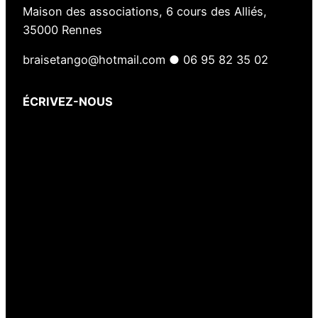
a
Maison des associations, 6 cours des Alliés,
i
35000 Rennes
s
braisetango@hotmail.com ● 06 95 82 35 02
ÉCRIVEZ-NOUS
Votre nom
(obligatoire)
Votre e-mail
(obligatoire)
Votre message