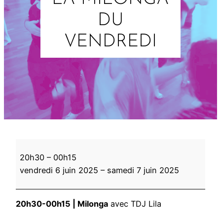
DU
VENDREDI
L
20h30
–
00h15
a
vendredi 6 juin 2025
–
samedi 7 juin 2025
m
i
l
20h30-00h15 | Milonga
avec TDJ Lila
o