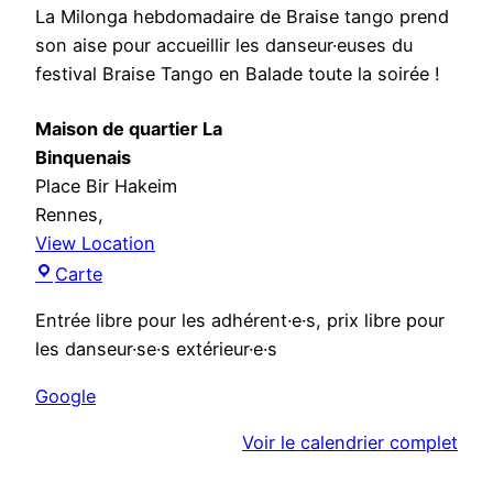
n
La Milonga hebdomadaire de Braise tango prend
g
son aise pour accueillir les danseur·euses du
a
festival Braise Tango en Balade toute la soirée !
d
u
Maison de quartier La
v
Binquenais
e
Place Bir Hakeim
n
Rennes
,
d
View Location
r
M
Carte
e
a
d
Entrée libre pour les adhérent·e·s, prix libre pour
i
i
les danseur·se·s extérieur·e·s
s
o
Google
n
Voir le calendrier complet
d
e