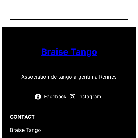
q
u
a
r
t
i
Braise Tango
e
r
L
a
Association de tango argentin à Rennes
B
i
Facebook
Instagram
n
q
u
CONTACT
e
Braise Tango
n