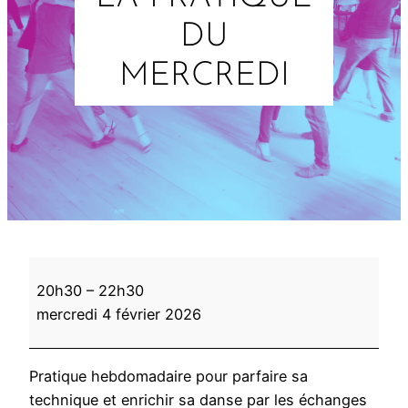
DU
MERCREDI
L
20h30
–
22h30
a
mercredi 4 février 2026
p
r
a
Pratique hebdomadaire pour parfaire sa
t
technique et enrichir sa danse par les échanges