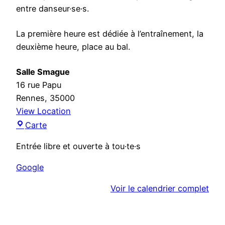
i
entre danseur·se·s.
q
u
La première heure est dédiée à l’entraînement, la
e
deuxième heure, place au bal.
d
u
Salle Smague
m
16 rue Papu
e
Rennes
,
35000
r
View Location
c
S
Carte
r
a
e
Entrée libre et ouverte à tou·te·s
l
d
l
Google
i
e
Voir le calendrier complet
S
m
a