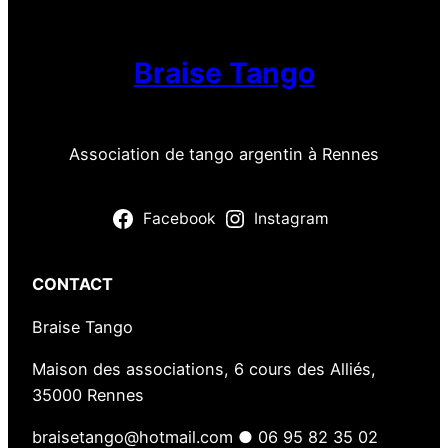
i
o
n
Braise Tango
d
e
s
Association de tango argentin à Rennes
m
a
Facebook
Instagram
e
s
t
CONTACT
r
o
Braise Tango
s
Maison des associations, 6 cours des Alliés,
à
35000 Rennes
l
a
braisetango@hotmail.com ● 06 95 82 35 02