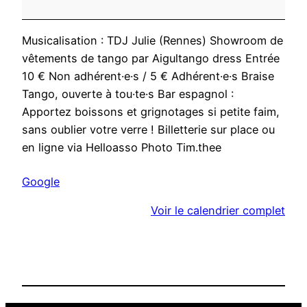
n
g
Musicalisation : TDJ Julie (Rennes) Showroom de
a
vêtements de tango par Aigultango dress Entrée
a
10 € Non adhérent·e·s / 5 € Adhérent·e·s Braise
v
Tango, ouverte à tou·te·s Bar espagnol :
e
Apportez boissons et grignotages si petite faim,
c
sans oublier votre verre ! Billetterie sur place ou
d
en ligne via Helloasso Photo Tim.thee
é
m
Google
o
n
Voir le calendrier complet
s
t
r
a
t