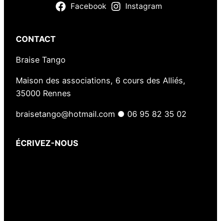
t
Facebook
Instagram
CONTACT
Braise Tango
Maison des associations, 6 cours des Alliés,
35000 Rennes
braisetango@hotmail.com ● 06 95 82 35 02
ÉCRIVEZ-NOUS
Votre nom
(obligatoire)
Votre e-mail
(obligatoire)
Votre message