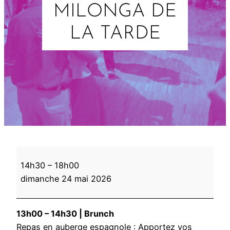
MILONGA DE
LA TARDE
M
14h30
–
18h00
i
dimanche 24 mai 2026
l
o
n
13h00 – 14h30 | Brunch
g
Repas en auberge espagnole : Apportez vos