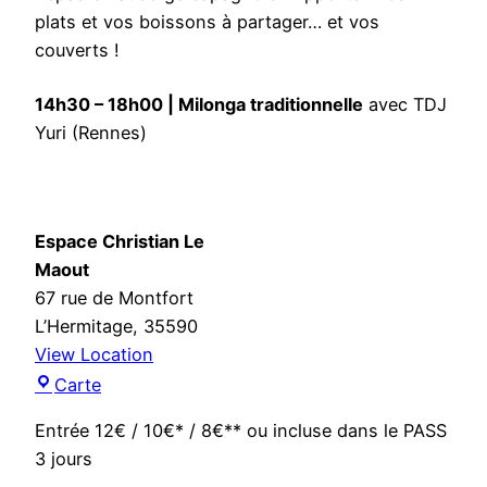
a
plats et vos boissons à partager… et vos
d
couverts !
e
l
14h30 – 18h00 | Milonga traditionnelle
avec TDJ
a
Yuri (Rennes)
t
a
r
d
Espace Christian Le
e
Maout
67 rue de Montfort
L’Hermitage
,
35590
View Location
E
Carte
s
Entrée 12€ / 10€* / 8€** ou incluse dans le PASS
p
3 jours
a