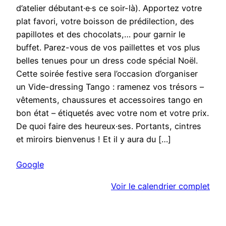
a
d’atelier débutant·e·s ce soir-là). Apportez votre
d
plat favori, votre boisson de prédilection, des
e
papillotes et des chocolats,… pour garnir le
N
buffet. Parez-vous de vos paillettes et vos plus
o
belles tenues pour un dress code spécial Noël.
ë
Cette soirée festive sera l’occasion d’organiser
l
un Vide-dressing Tango : ramenez vos trésors –
vêtements, chaussures et accessoires tango en
bon état – étiquetés avec votre nom et votre prix.
De quoi faire des heureux·ses. Portants, cintres
et miroirs bienvenus ! Et il y aura du […]
Google
Voir le calendrier complet