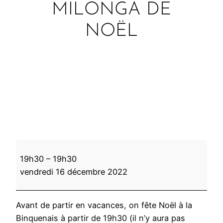
MILONGA DE
NOËL
M
19h30
–
19h30
i
vendredi 16 décembre 2022
l
o
n
Avant de partir en vacances, on fête Noël à la
g
Binquenais à partir de 19h30 (il n’y aura pas