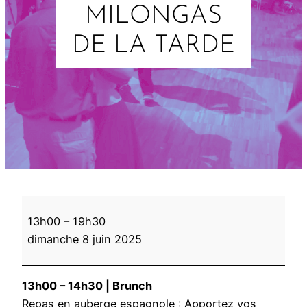
MILONGAS
DE LA TARDE
M
13h00
–
19h30
i
dimanche 8 juin 2025
l
o
n
13h00 – 14h30 | Brunch
g
Repas en auberge espagnole : Apportez vos