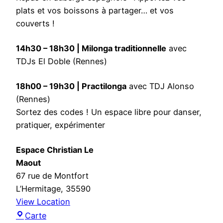
a
plats et vos boissons à partager… et vos
s
couverts !
d
e
14h30 – 18h30 | Milonga traditionnelle
avec
l
TDJs El Doble (Rennes)
a
t
18h00 – 19h30 | Practilonga
avec TDJ Alonso
a
(Rennes)
r
Sortez des codes ! Un espace libre pour danser,
d
pratiquer, expérimenter
e
Espace Christian Le
Maout
67 rue de Montfort
L’Hermitage
,
35590
View Location
E
Carte