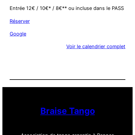
s
Entrée 12€ / 10€* / 8€** ou incluse dans le PASS
p
a
Réserver
c
Google
e
C
Voir le calendrier complet
h
r
i
s
t
i
a
n
Braise Tango
L
e
M