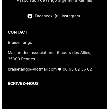
Association de tango argentin à Rennes
a
o
u
Facebook
Instagram
t
CONTACT
Braise Tango
Maison des associations, 6 cours des Alliés,
35000 Rennes
braisetango@hotmail.com ● 06 95 82 35 02
ÉCRIVEZ-NOUS
Votre nom
(obligatoire)
Votre e-mail
(obligatoire)