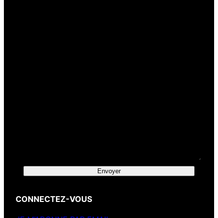
Votre e-mail
(obligatoire)
Votre message
Envoyer
CONNECTEZ-VOUS