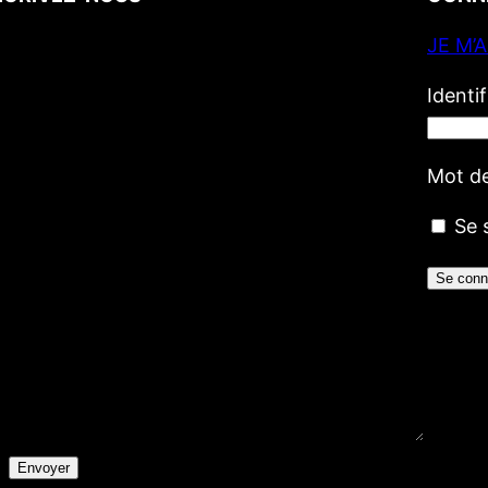
JE M’
Votre nom
(obligatoire)
Votre e-mail
(obligatoire)
Identi
Votre message
Mot d
Se 
Envoyer