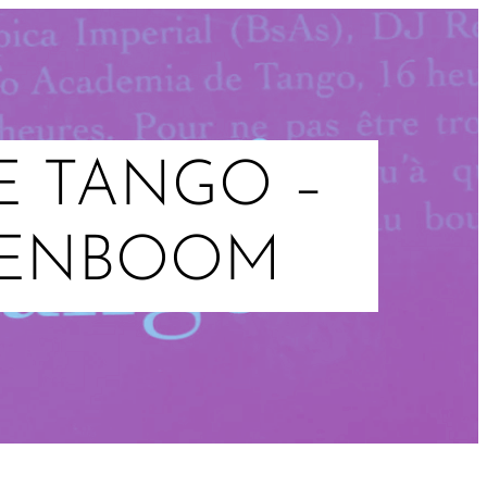
E TANGO –
SENBOOM