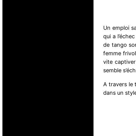
Un emploi s
qui a l’éche
de tango son
femme frivol
vite captive
semble s’éch
A travers l
dans un styl