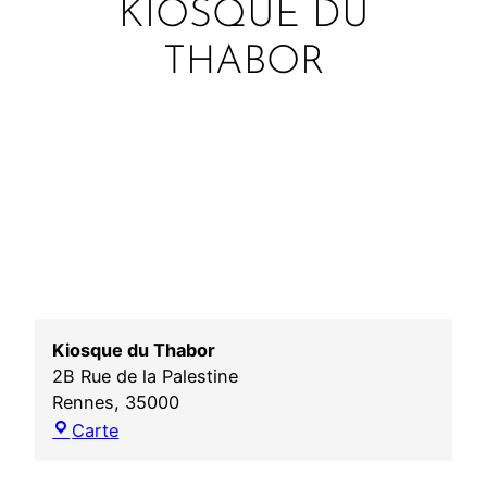
KIOSQUE DU
THABOR
Kiosque du Thabor
2B Rue de la Palestine
Rennes
,
35000
K
Carte
i
o