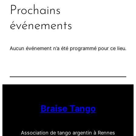
s
Prochains
q
u
événements
e
d
u
Aucun événement n’a été programmé pour ce lieu.
T
h
a
b
o
r
Braise Tango
Association de tango argentin à Rennes