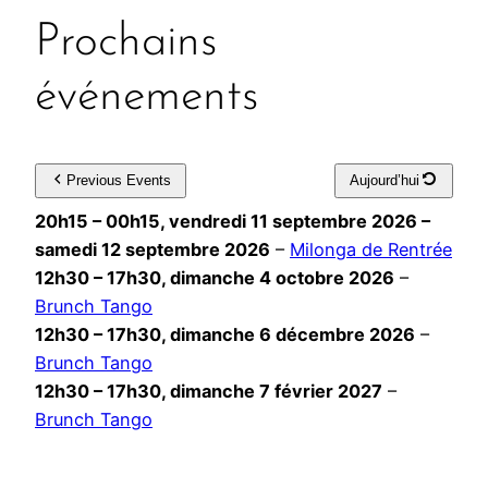
s
Prochains
o
n
événements
d
e
q
u
Previous Events
Aujourd’hui
a
20h15
–
00h15
,
vendredi 11 septembre 2026
–
r
samedi 12 septembre 2026
–
Milonga de Rentrée
t
12h30
–
17h30
,
dimanche 4 octobre 2026
–
i
Brunch Tango
e
12h30
–
17h30
,
dimanche 6 décembre 2026
–
r
Brunch Tango
L
a
12h30
–
17h30
,
dimanche 7 février 2027
–
B
Brunch Tango
i
n