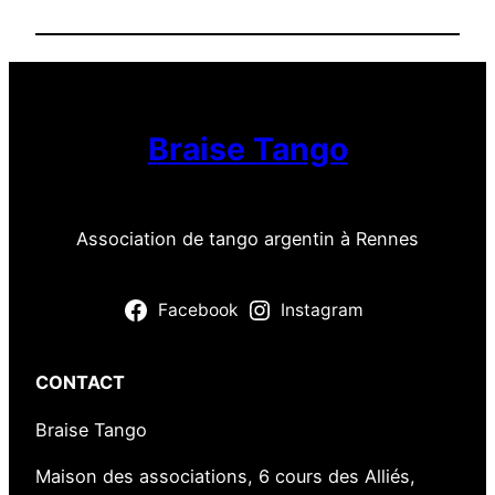
q
u
e
n
a
i
Braise Tango
s
Association de tango argentin à Rennes
Facebook
Instagram
CONTACT
Braise Tango
Maison des associations, 6 cours des Alliés,