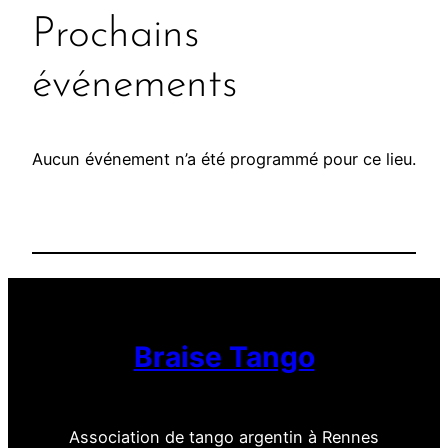
l
Prochains
e
d
événements
e
l
a
Aucun événement n’a été programmé pour ce lieu.
C
o
m
m
u
n
a
u
Braise Tango
t
é
Association de tango argentin à Rennes