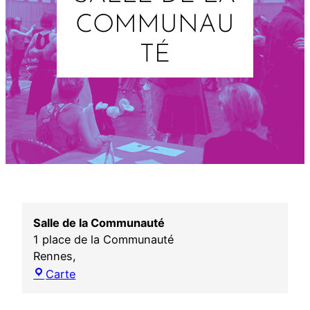
COMMUNAU
TÉ
Salle de la Communauté
1 place de la Communauté
Rennes
,
S
Carte
a
l