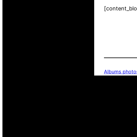
[content_bl
Albums photo