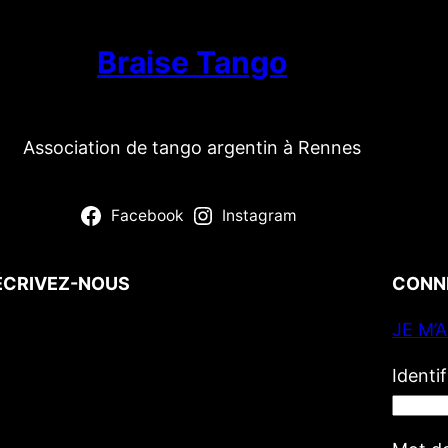
Braise Tango
Association de tango argentin à Rennes
Facebook
Instagram
ÉCRIVEZ-NOUS
CONN
JE M’
Votre nom
(obligatoire)
Votre e-mail
(obligatoire)
Identi
Votre message