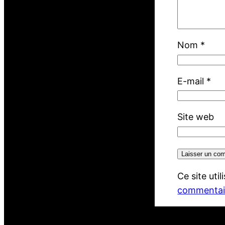
Nom
*
E-mail
*
Site web
Ce site uti
commentair