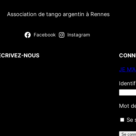
Association de tango argentin à Rennes
Facebook
Instagram
ÉCRIVEZ-NOUS
CONN
JE M’
Votre nom
(obligatoire)
Votre e-mail
(obligatoire)
Identi
Votre message
Mot d
Se 