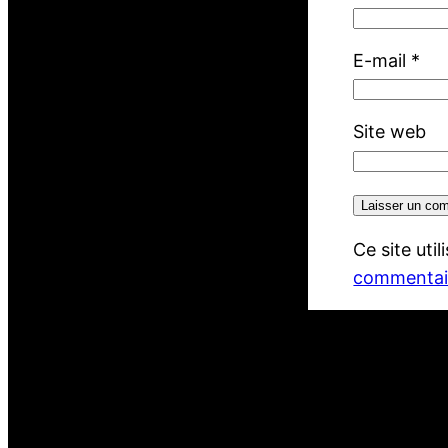
E-mail
*
Site web
Ce site uti
commentair