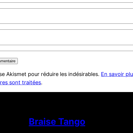
lise Akismet pour réduire les indésirables.
En savoir pl
es sont traitées
.
Braise Tango