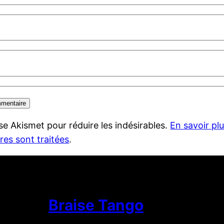
lise Akismet pour réduire les indésirables.
En savoir pl
es sont traitées
.
Braise Tango