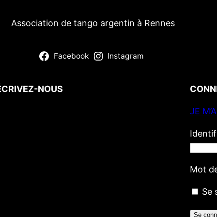
Association de tango argentin à Rennes
Facebook
Instagram
ÉCRIVEZ-NOUS
CONN
JE M’
Votre nom
(obligatoire)
Votre e-mail
(obligatoire)
Identi
Votre message
Mot d
Se 