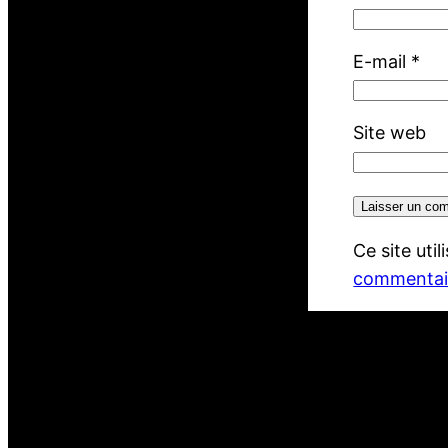
E-mail
*
Site web
Ce site uti
commentair