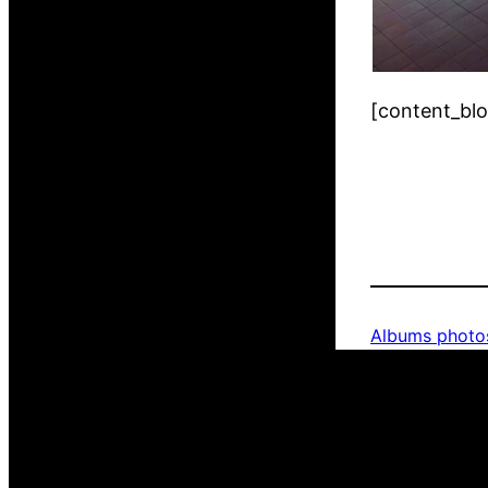
[content_bl
Albums photo