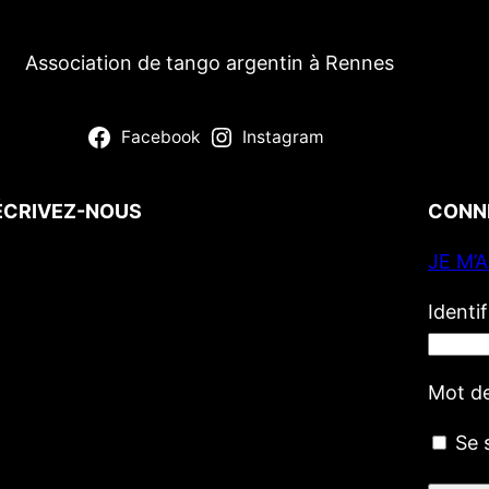
Association de tango argentin à Rennes
Facebook
Instagram
ÉCRIVEZ-NOUS
CONN
JE M’
Votre nom
(obligatoire)
Votre e-mail
(obligatoire)
Identi
Votre message
Mot d
Se 