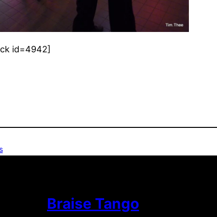
ock id=4942]
s
Braise Tango