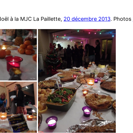
oël à la MJC La Paillette,
20 décembre 2013
. Photos