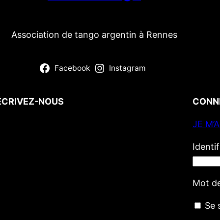
Association de tango argentin à Rennes
Facebook
Instagram
ÉCRIVEZ-NOUS
CONN
JE M’
Votre nom
(obligatoire)
Votre e-mail
(obligatoire)
Identi
Votre message
Mot d
Se 