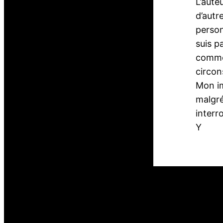
L’aute
d’autr
person
suis p
commen
circon
Mon im
malgré
interr
Y