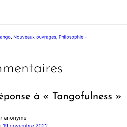
Tango
, 
Nouveaux ouvrages
, 
Philosophie –
mentaires
éponse à « Tangofulness »
ur anonyme
i 19 novembre 2022