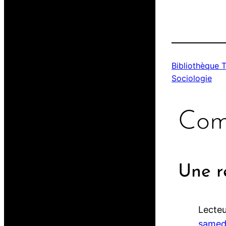
Bibliothèque 
Sociologie
Com
Une r
Lecte
samed