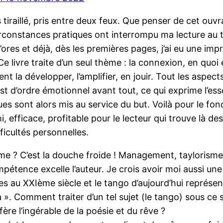
s tiraillé, pris entre deux feux. Que penser de cet ouv
rconstances pratiques ont interrompu ma lecture au tie
’ores et déjà, dès les premières pages, j’ai eu une imp
 Ce livre traite d’un seul thème : la connexion, en quoi 
t la développer, l’amplifier, en jouir. Tout les aspe
est d’ordre émotionnel avant tout, ce qui exprime l’es
ues sont alors mis au service du but. Voilà pour le fo
hi, efficace, profitable pour le lecteur qui trouve là d
fficultés personnelles.
me ? C’est la douche froide ! Management, taylorisme.
pétence excelle l’auteur. Je crois avoir moi aussi une
 au XXIème siècle et le tango d’aujourd’hui représen
». Comment traiter d’un tel sujet (le tango) sous ce s
rfère l’ingérable de la poésie et du rêve ?