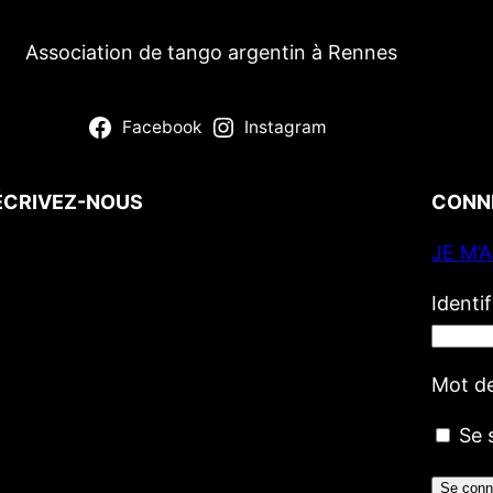
Association de tango argentin à Rennes
Facebook
Instagram
ÉCRIVEZ-NOUS
CONN
JE M’
Votre nom
(obligatoire)
Votre e-mail
(obligatoire)
Identi
Votre message
Mot d
Se 