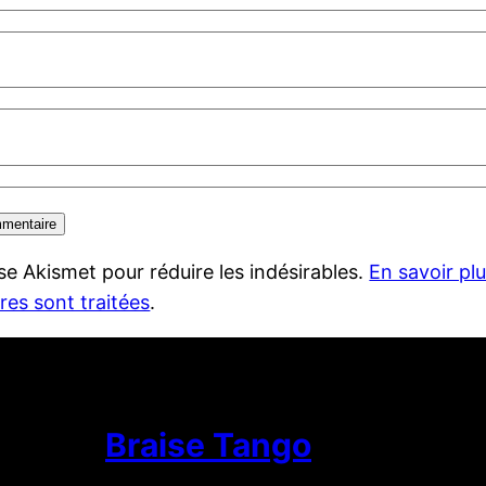
lise Akismet pour réduire les indésirables.
En savoir pl
es sont traitées
.
Braise Tango