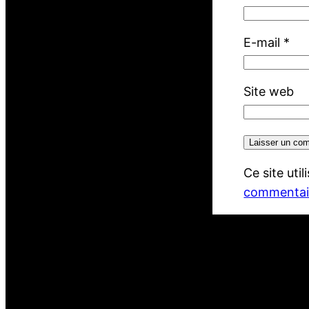
E-mail
*
Site web
Ce site uti
commentair