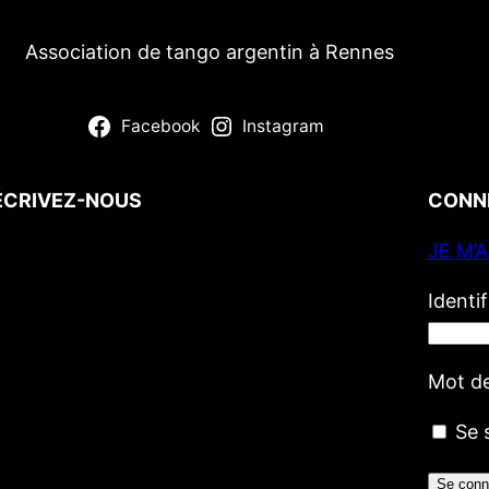
Association de tango argentin à Rennes
Facebook
Instagram
ÉCRIVEZ-NOUS
CONN
JE M’
Votre nom
(obligatoire)
Votre e-mail
(obligatoire)
Identi
Votre message
Mot d
Se 