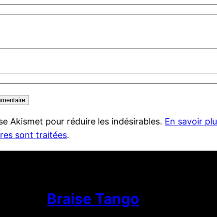
lise Akismet pour réduire les indésirables.
En savoir pl
es sont traitées
.
Braise Tango