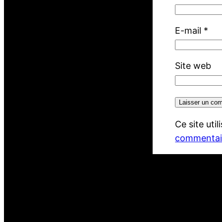
E-mail
*
Site web
Ce site uti
commentair