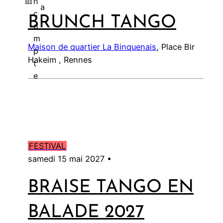
n
a
c
BRUNCH TANGO
l
o
m
Maison de quartier La Binquenais
, Place Bir
p
Hakeim , Rennes
t
e
FESTIVAL
samedi 15 mai 2027 •
BRAISE TANGO EN
BALADE 2027