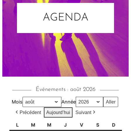
AGENDA
Événements : août 2026
Mois
Année
Précédent
Aujourd’hui
Suivant
L
l
M
m
M
m
J
j
V
v
S
s
D
d