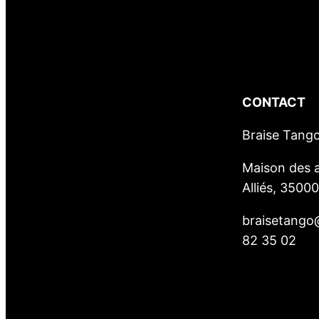
CONTACT
Braise Tang
Maison des a
Alliés, 3500
braisetango
82 35 02