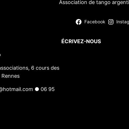
Association de tango argent
Facebook
Insta
ÉCRIVEZ-NOUS
o
Votre nom
(obligatoire)
Votre e-mail
(obligatoire)
ssociations, 6 cours des
Votre message
0 Rennes
@hotmail.com ● 06 95