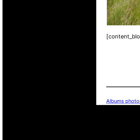
[content_bl
Albums photo