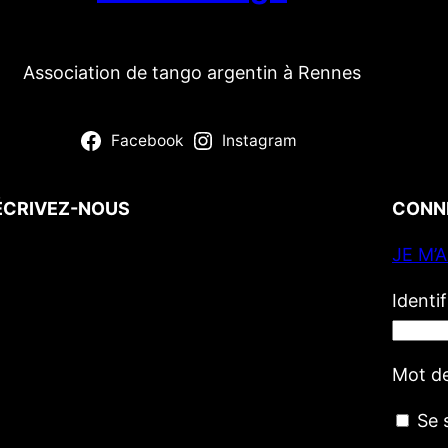
Association de tango argentin à Rennes
Facebook
Instagram
ÉCRIVEZ-NOUS
CONN
JE M’
Votre nom
(obligatoire)
Votre e-mail
(obligatoire)
Identi
Votre message
Mot d
Se 