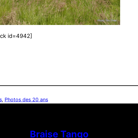
ock id=4942]
s
, 
Photos des 20 ans
Braise Tango