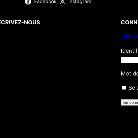
Facebook
Instagram
ÉCRIVEZ-NOUS
CONN
JE M’
Votre nom
(obligatoire)
Votre e-mail
(obligatoire)
Identi
Votre message
Mot d
Se 