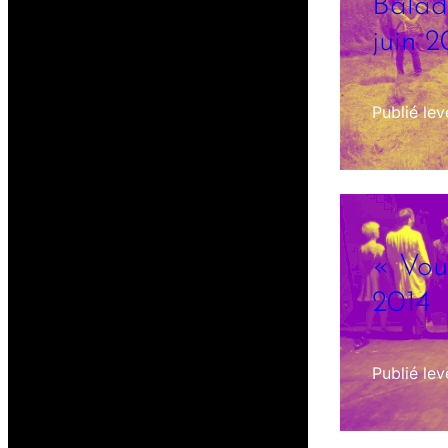
Balad
juin 2
Publié le
v
« Vou
2014
Publié le
v