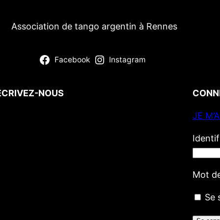
Association de tango argentin à Rennes
Facebook
Instagram
ÉCRIVEZ-NOUS
CONN
JE M’
Votre nom
(obligatoire)
Votre e-mail
(obligatoire)
Identi
Votre message
Mot d
Se 