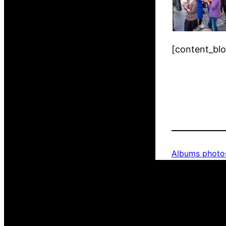
[content_bl
Albums photo