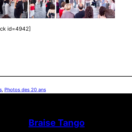
ock id=4942]
s
, 
Photos des 20 ans
Braise Tango