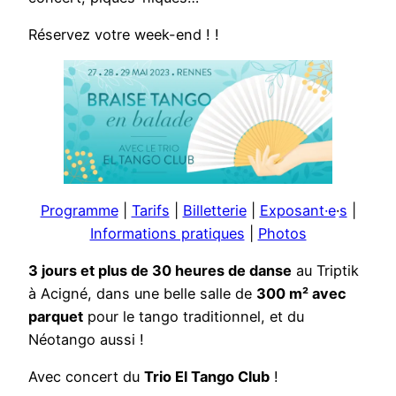
Réservez votre week-end ! !
Programme
|
Tarifs
|
Billetterie
|
Exposant·e
·
s
|
Informations pratiques
|
Photos
3 jours et plus de 30 heures de danse
au Triptik
à Acigné, dans une belle salle de
300 m² avec
parquet
pour le tango traditionnel, et du
Néotango aussi !
Avec concert du
Trio El Tango Club
!