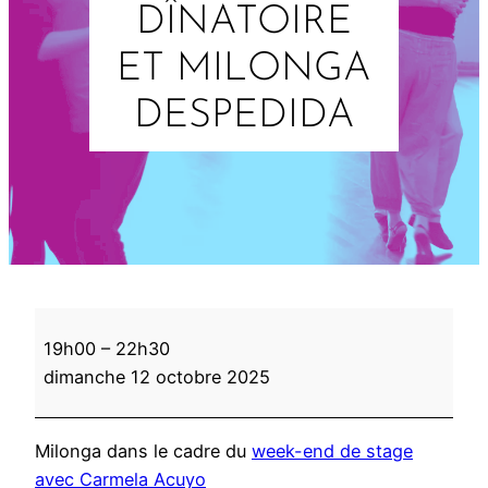
DÎNATOIRE
ET MILONGA
DESPEDIDA
A
19h00
–
22h30
p
dimanche 12 octobre 2025
é
r
o
Milonga dans le cadre du
week-end de stage
d
avec Carmela Acuyo