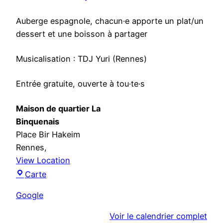
î
n
Auberge espagnole, chacun·e apporte un plat/un
a
dessert et une boisson à partager
t
o
Musicalisation : TDJ Yuri (Rennes)
i
r
Entrée gratuite, ouverte à tou·te·s
e
e
Maison de quartier La
t
Binquenais
m
Place Bir Hakeim
i
Rennes
,
l
View Location
o
M
Carte
n
a
Google
g
i
a
s
Voir le calendrier complet
d