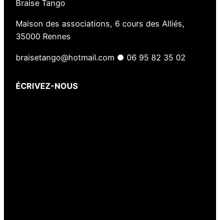
Braise Tango
u
Maison des associations, 6 cours des Alliés,
e
35000 Rennes
n
a
braisetango@hotmail.com ● 06 95 82 35 02
i
s
ÉCRIVEZ-NOUS
Votre nom
(obligatoire)
Votre e-mail
(obligatoire)
Votre message