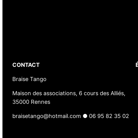
r
L
a
B
i
n
q
CONTACT
u
e
Braise Tango
n
a
Maison des associations, 6 cours des Alliés,
i
35000 Rennes
s
braisetango@hotmail.com ● 06 95 82 35 02