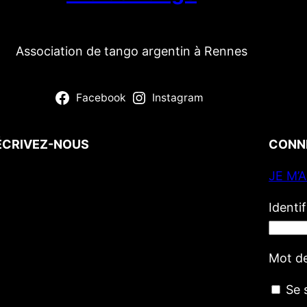
Association de tango argentin à Rennes
Facebook
Instagram
ÉCRIVEZ-NOUS
CONN
JE M’
Votre nom
(obligatoire)
Votre e-mail
(obligatoire)
Identi
Votre message
Mot d
Se 