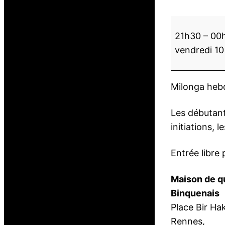
L
21h30
–
00
a
vendredi 1
m
i
l
Milonga hebd
o
n
Les débutant
g
initiations, 
a
d
Entrée libre 
u
v
Maison de qu
e
Binquenais
n
Place Bir Ha
d
Rennes
,