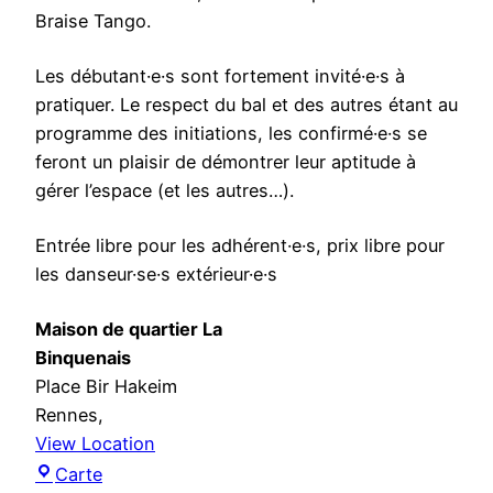
n
Braise Tango.
g
a
Les débutant·e·s sont fortement invité·e·s à
d
pratiquer. Le respect du bal et des autres étant au
u
programme des initiations, les confirmé·e·s se
v
feront un plaisir de démontrer leur aptitude à
e
gérer l’espace (et les autres…).
n
d
Entrée libre pour les adhérent·e·s, prix libre pour
r
les danseur·se·s extérieur·e·s
e
d
Maison de quartier La
i
Binquenais
Place Bir Hakeim
Rennes
,
View Location
M
Carte