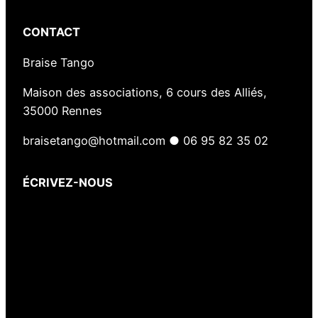
B
i
CONTACT
n
q
Braise Tango
u
Maison des associations, 6 cours des Alliés,
e
35000 Rennes
n
a
braisetango@hotmail.com ● 06 95 82 35 02
i
s
ÉCRIVEZ-NOUS
Votre nom
(obligatoire)
Votre e-mail
(obligatoire)
Votre message