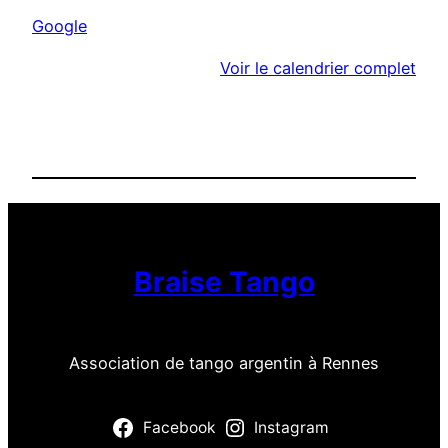
a
Google
i
s
Voir le calendrier complet
o
n
d
e
q
u
a
r
Braise Tango
t
i
e
Association de tango argentin à Rennes
r
L
a
Facebook
Instagram