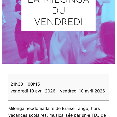
LA MILONGA
DU
VENDREDI
L
21h30
–
00h15
a
vendredi 10 avril 2026
–
vendredi 10 avril 2026
m
i
l
Milonga hebdomadaire de Braise Tango, hors
o
vacances scolaires, musicalisée par un·e TDJ de