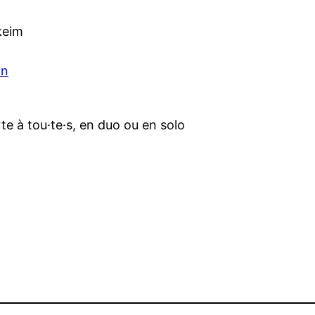
keim
on
te à tou·te·s, en duo ou en solo