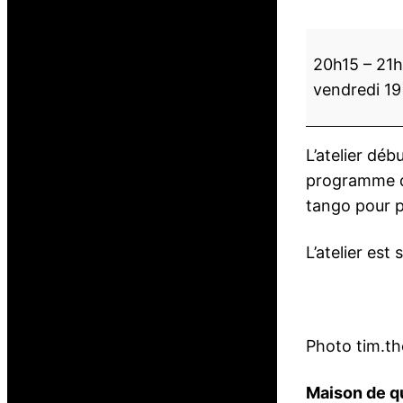
L
20h15
–
21
’
vendredi 19
a
t
e
L’atelier dé
l
programme d’
i
tango pour p
e
r
L’atelier est
d
é
b
u
Photo tim.th
t
a
Maison de qu