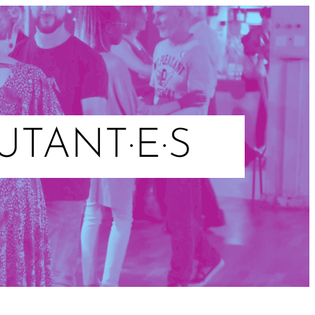
UTANT·E·S