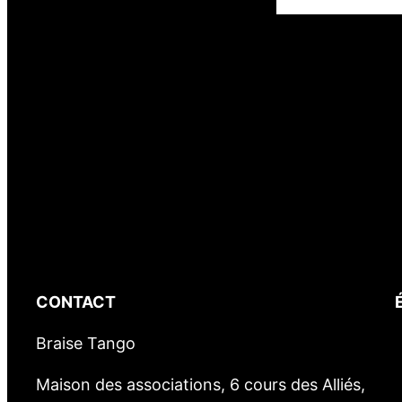
t
i
e
r
L
a
B
i
n
q
u
e
CONTACT
n
a
Braise Tango
i
Maison des associations, 6 cours des Alliés,
s