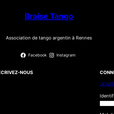
Braise Tango
Association de tango argentin à Rennes
Facebook
Instagram
ÉCRIVEZ-NOUS
CONN
JE M’
Votre nom
(obligatoire)
Votre e-mail
(obligatoire)
Identi
Votre message