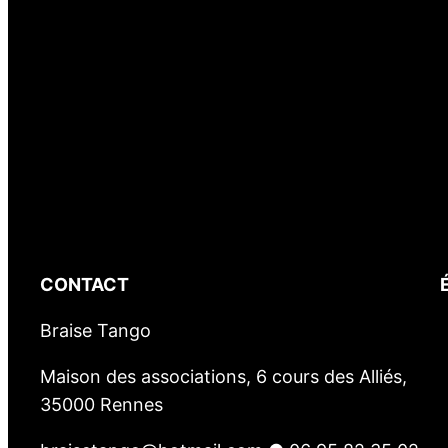
e
r
L
a
B
i
n
q
u
e
CONTACT
n
a
Braise Tango
i
Maison des associations, 6 cours des Alliés,
s
35000 Rennes