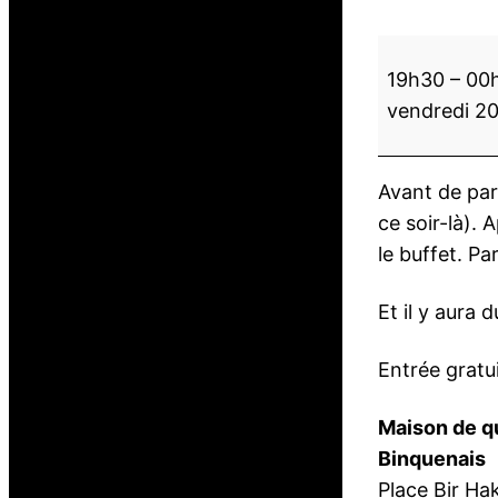
M
19h30
–
00
i
vendredi 2
l
o
n
Avant de part
g
ce soir-là). 
a
le buffet. P
d
e
Et il y aura 
N
o
Entrée gratui
ë
l
Maison de qu
Binquenais
Place Bir Ha