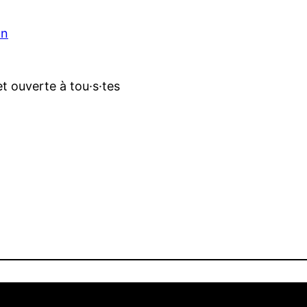
on
et ouverte à tou·s·tes