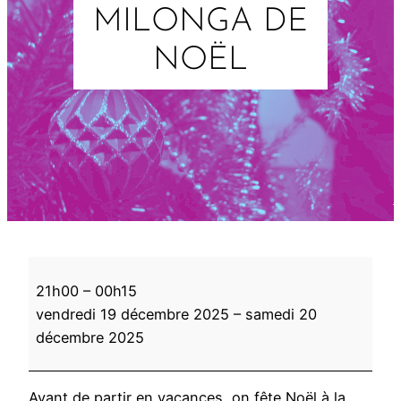
MILONGA DE
NOËL
M
21h00
–
00h15
i
vendredi 19 décembre 2025
–
samedi 20
l
décembre 2025
o
n
g
Avant de partir en vacances, on fête Noël à la