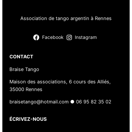
e
r
L
Association de tango argentin à Rennes
a
B
Facebook
Instagram
i
n
q
CONTACT
u
Braise Tango
e
n
Maison des associations, 6 cours des Alliés,
a
35000 Rennes
i
s
braisetango@hotmail.com ● 06 95 82 35 02
ÉCRIVEZ-NOUS