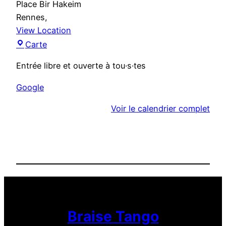
Place Bir Hakeim
Rennes
,
View Location
M
Carte
a
Entrée libre et ouverte à tou·s·tes
i
s
Google
o
Voir le calendrier complet
n
d
e
q
u
a
r
t
Braise Tango
i