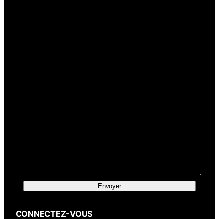
Votre nom
(obligatoire)
Votre e-mail
(obligatoire)
Votre message
Envoyer
CONNECTEZ-VOUS