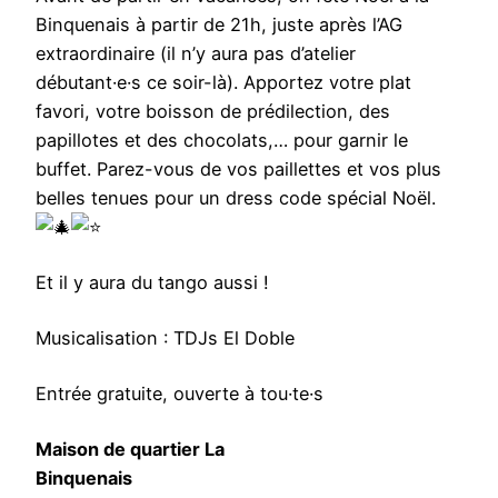
a
Binquenais à partir de 21h, juste après l’AG
d
extraordinaire (il n’y aura pas d’atelier
e
débutant·e·s ce soir-là). Apportez votre plat
N
favori, votre boisson de prédilection, des
o
papillotes et des chocolats,… pour garnir le
ë
buffet. Parez-vous de vos paillettes et vos plus
l
belles tenues pour un dress code spécial Noël.
Et il y aura du tango aussi !
Musicalisation : TDJs El Doble
Entrée gratuite, ouverte à tou·te·s
Maison de quartier La
Binquenais