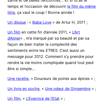
santé et de belles rencontres… Et si tu as le
temps et l’occasion de découvrir
le film du même
titre
, ça vaut le coup ! Bonne année !
Un disque
: «
Baba Love
» de Artur H, 2011 ;
Un film
en cette fin d’année 2011, «
L’Art
d’Aimer
« , m’a marqué par sa beauté et par sa
façon de bien traiter la complexité des
sentiments entre les ETRES. C’est aussi un
message pour 2012. Comment s’y prendre pour
rendre la vie moins compliquée quand tout peut
être si simple…
Une recette
, « Douceurs de poires aux épices » ;
Un livre en poche
, «
Une odeur de Gingembre
» ;
Un film
, «
L’Exercice de l’Etat
» ;