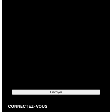
Votre nom
(obligatoire)
Votre e-mail
(obligatoire)
Votre message
Envoyer
CONNECTEZ-VOUS