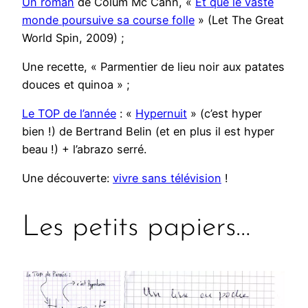
Un roman
de Colum Mc Cann, «
Et que le vaste
monde poursuive sa course folle
» (Let The Great
World Spin, 2009) ;
Une recette, « Parmentier de lieu noir aux patates
douces et quinoa » ;
Le TOP de l’année
: «
Hypernuit
» (c’est hyper
bien !) de Bertrand Belin (et en plus il est hyper
beau !) + l’abrazo serré.
Une découverte:
vivre sans télévision
!
Les petits papiers…