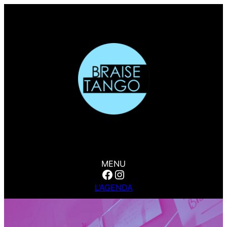
Aller
au
contenu
MENU
Facebook
Instagram
L’AGENDA