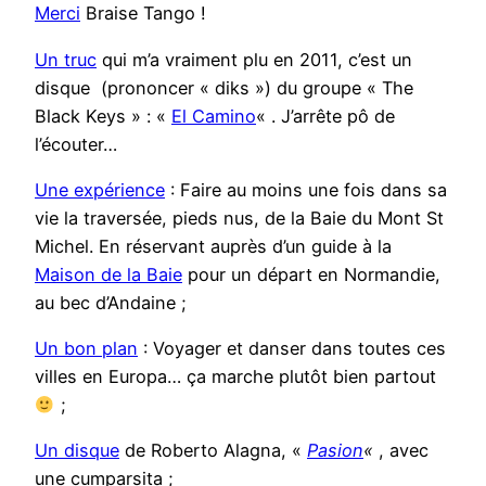
Merci
Braise Tango !
Un truc
qui m’a vraiment plu en 2011, c’est un
disque (prononcer « diks ») du groupe « The
Black Keys » : «
El Camino
« . J’arrête pô de
l’écouter…
Une expérience
: Faire au moins une fois dans sa
vie la traversée, pieds nus, de la Baie du Mont St
Michel. En réservant auprès d’un guide à la
Maison de la Baie
pour un départ en Normandie,
au bec d’Andaine ;
Un bon plan
: Voyager et danser dans toutes ces
villes en Europa… ça marche plutôt bien partout
;
Un disque
de Roberto Alagna, «
Pasion
«
, avec
une cumparsita ;